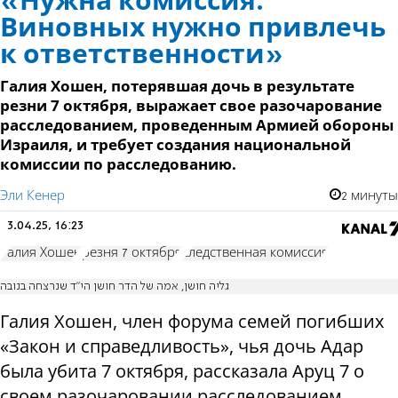
«Нужна комиссия.
Виновных нужно привлечь
к ответственности»
Галия Хошен, потерявшая дочь в результате
резни 7 октября, выражает свое разочарование
расследованием, проведенным Армией обороны
Израиля, и требует создания национальной
комиссии по расследованию.
Эли Кенер
2 минуты
3.04.25, 16:23
Галия Хошен
резня 7 октября
следственная комиссия
גליה חושן, אמה של הדר חושן הי״ד שנרצחה בנובה
Галия Хошен, член форума семей погибших
«Закон и справедливость», чья дочь Адар
была убита 7 октября, рассказала Аруц 7 о
своем разочаровании расследованием,