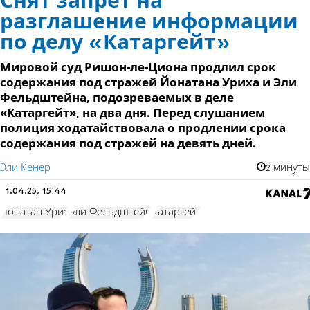
Снят запрет на
разглашение информации
по делу «Катаргейт»
Мировой суд Ришон-ле-Циона продлил срок
содержания под стражей Йонатана Уриха и Эли
Фельдштейна, подозреваемых в деле
«Катаргейт», на два дня. Перед слушанием
полиция ходатайствовала о продлении срока
содержания под стражей на девять дней.
Эли Кенер
2 минуты
1.04.25, 15:44
Йонатан Урих
Эли Фельдштейн
Катаргейт