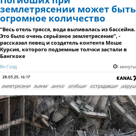
Погибших при
землетрясении может быть
огромное количество
“Весь отель трясся, вода выливалась из бассейна.
Это было очень серьёзное землетрясение”, -
рассказал певец и создатель контента Моше
Курсия, которого подземные толчки застали в
Бангкоке
Ян Голд
1 минуты
28.03.25, 16:17
землетрясение
Мьянма
Бангкок
погибшие
пострадавшие
разруш