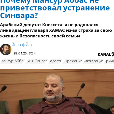
Почему Мансур Аббас не
приветствовал устранение
Синвара?
Арабский депутат Кнессета: я не радовался
ликвидации главаря ХАМАС из-за страха за свою
жизнь и безопасность своей семьи
Йоссеф Йак
28.03.25, 9:54
Мансур Аббас
Яхья Синвар
радость
выражение
ликвидация
прич