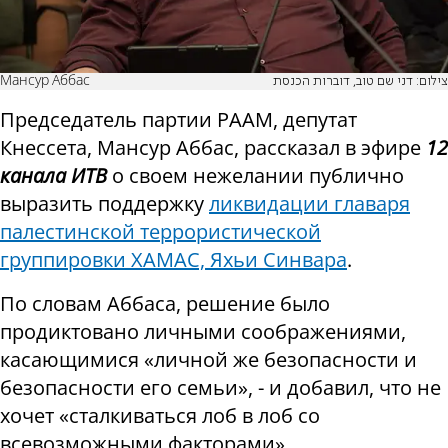
Мансур Аббас
צילום: דני שם טוב, דוברות הכנסת
Председатель партии РААМ, депутат
Кнессета, Мансур Аббас, рассказал в эфире
12
канала ИТВ
о своем нежелании публично
выразить поддержку
ликвидации главаря
палестинской террористической
группировки ХАМАС, Яхьи Синвара
.
По словам Аббаса, решение было
продиктовано личными соображениями,
касающимися «личной же безопасности и
безопасности его семьи», - и добавил, что не
хочет «сталкиваться лоб в лоб со
всевозможными факторами».