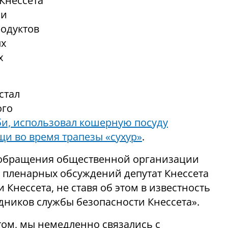
Кнессета
 и
родуктов
ых
х
стал
ого
и, использовал кошерную посуду
и во время трапезы «сухур»
.
 обращения общественной организации
мя пленарных обсуждений депутат Кнессета
 Кнессета, не ставя об этом в известность
дников службы безопасности Кнессета».
этом, мы немедленно связались с