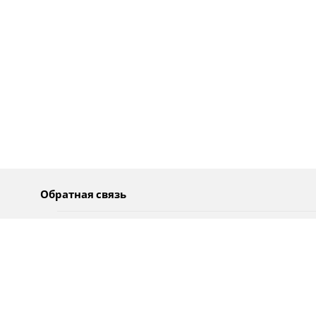
Обратная связь
О нас
Pусский
Обратная связь
عربية
Реклама
Использование информации
Политика конфиденциальности