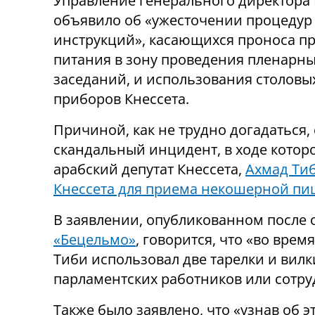
Управление генерального директора 
объявило об «ужесточении процедур
инструкций», касающихся проноса п
питания в зону проведения пленарн
заседаний, и использования столовы
приборов Кнессета.
Причиной, как не трудно догадаться, 
скандальный инцидент, в ходе котор
арабский депутат Кнессета,
Ахмад Тиб
Кнессета для приема некошерной пищ
В заявлении, опубликованном после
«Бецельмо»
, говорится, что «во вре
Тиби использовал две тарелки и вилки
парламентских работников или сотру
Также было заявлено, что «узнав об 