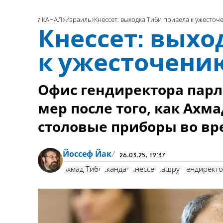
7 КАНАЛ
Израиль
Кнессет: выходка Тиби привела к ужесто
Кнессет: выхо
к ужесточени
Офис гендиректора парл
мер после того, как Ах
столовые приборы во вр
Йоссеф Йак
26.03.25, 19:37
Ахмад Тиби
скандал
Кнессет
кашрут
гендирект