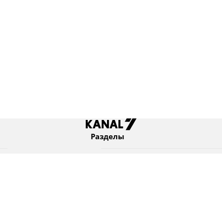
Разделы
Новости
Коротко
Израиль
В мире
Оборона и безопасность