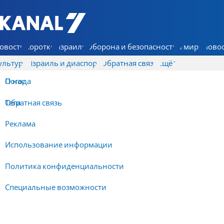
7 КАНАЛ - Аруц Шева
овости
Коротко
Израиль
Оборона и безопасность
В мире
Новос
ультура
Израиль и диаспора
Обратная связь
Ещё
О нас
Погода
Обратная связь
Теги
Реклама
Использование информации
Политика конфиденциальности
Специальные возможности