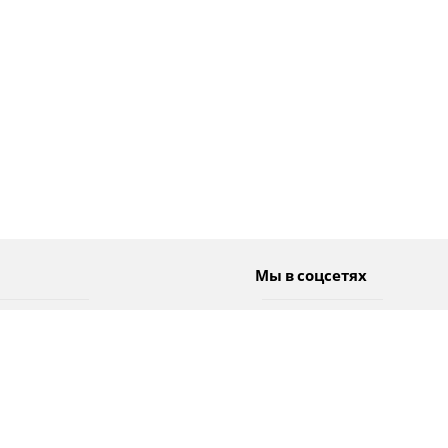
Мы в соцсетях
Спорт
Twitter
Погода
Facebook
Тэги
Instagram
YouTube
TikTok