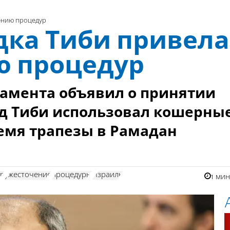
чению процедур
дка Тиби привела
ю процедур
амента объявил о принятии
мад Тиби использовал кошерны
емя трапезы в Рамадан
ор
ужесточение
процедуры
Израиль
1 ми