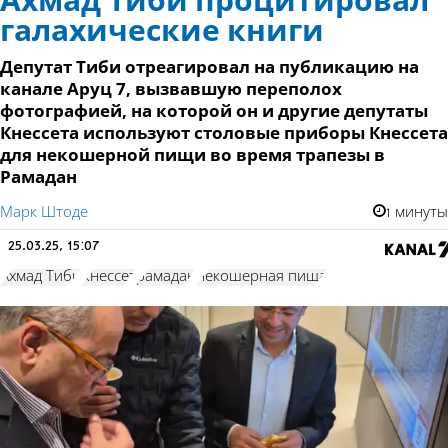
Ахмад Тиби процитировал
галахические книги
Депутат Тиби отреагировал на публикацию на
канале Аруц 7, вызвавшую переполох
фотографией, на которой он и другие депутаты
Кнессета используют столовые приборы Кнессета
для некошерной пищи во время трапезы в
Рамадан
Марк Штоде
1 минуты
25.03.25, 15:07
Ахмад Тиби
Кнессет
рамадан
некошерная пища