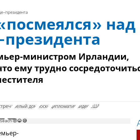
це-президента
 «посмеялся» над
-президента
емьер-министром Ирландии,
что ему трудно сосредоточить
аместителя
стреча
Белый дом
носки
дипломатия
видео
США
iseach 🤣😂 😅
емьер-