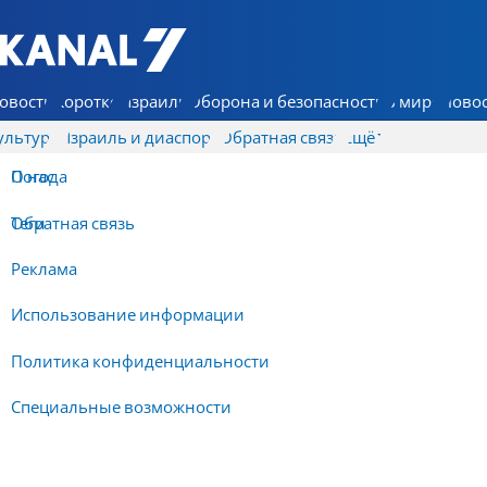
7 КАНАЛ - Аруц Шева
овости
Коротко
Израиль
Оборона и безопасность
В мире
Новос
ультура
Израиль и диаспора
Обратная связь
Ещё
О нас
Погода
Обратная связь
Теги
Реклама
Использование информации
Политика конфиденциальности
Специальные возможности