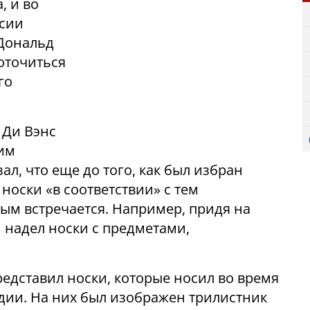
, и во
ссии
 Дональд
доточиться
го
 Ди Вэнс
ним
л, что еще до того, как был избран
 носки «
в соответствии» с тем
ым встречается.
Например, придя на
н надел носки с предметами,
редставил носки, которые носил во время
дии. На них был изображен трилистник