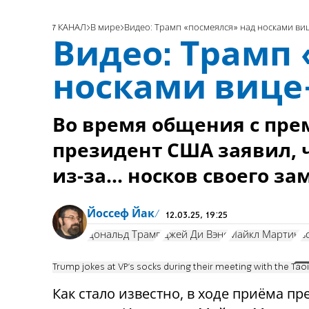
7 КАНАЛ
В мире
Видео: Трамп «посмеялся» над носками ви
Видео: Трамп
носками вице
Во время общения с пр
президент США заявил, 
из-за... носков своего з
Йоссеф Йак
12.03.25, 19:25
Дональд Трамп
Джей Ди Вэнс
Майкл Мартин
в
Trump jokes at VP's socks during their meeting with the Tao
Как стало известно, в ходе приёма пр