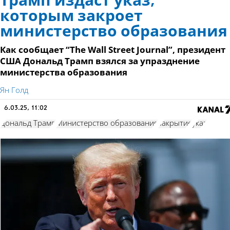
Трамп издаст указ,
которым закроет
министерство образования
Как сообщает “The Wall Street Journal”, президент
США Дональд Трамп взялся за упразднение
министерства образования
Ян Голд
6.03.25, 11:02
Дональд Трамп
Министерство образования
закрытие
указ