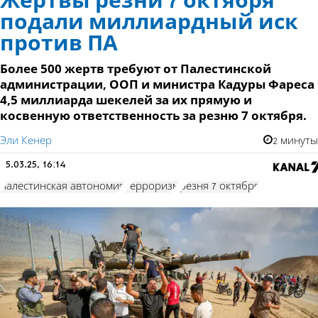
Жертвы резни 7 октября
подали миллиардный иск
против ПА
Более 500 жертв требуют от Палестинской
администрации, ООП и министра Кадуры Фареса
4,5 миллиарда шекелей за их прямую и
косвенную ответственность за резню 7 октября.
Эли Кенер
2 минуты
5.03.25, 16:14
палестинская автономия
терроризм
резня 7 октября