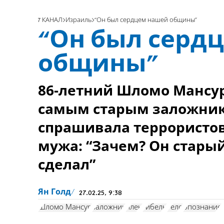
7 КАНАЛ
Израиль
“Он был сердцем нашей общины”
“Он был серд
общины”
86-летний Шломо Мансур
самым старым заложнико
спрашивала террористо
мужа: “Зачем? Он старый
сделал”
Ян Голд
27.02.25, 9:38
Шломо Мансур
заложник
плен
гибель
тело
опознание