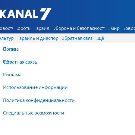
7 КАНАЛ - Аруц Шева
овости
Коротко
Израиль
Оборона и безопасность
В мире
Новос
ультура
Израиль и диаспора
Обратная связь
Ещё
О нас
Погода
Обратная связь
Теги
Реклама
Использование информации
Политика конфиденциальности
Специальные возможности