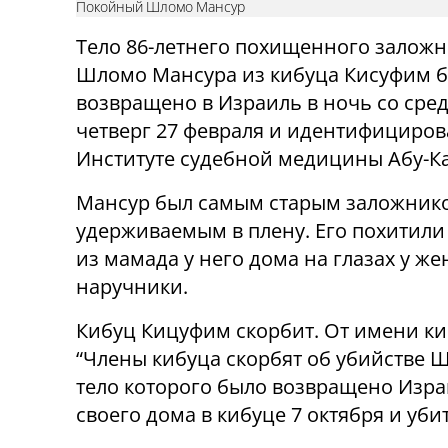
Покойный Шломо Мансур
Тело 86-летнего похищенного залож
Шломо Мансура из кибуца Кисуфим 
возвращено в Израиль в ночь со сре
четверг 27 февраля и идентифициров
Институте судебной медицины Абу-К
Мансур был самым старым заложник
удерживаемым в плену. Его похитили 
из мамада у него дома на глазах у же
наручники.
Кибуц Кицуфим скорбит. От имени ки
“Члены кибуца скорбят об убийстве 
тело которого было возвращено Изра
своего дома в кибуце 7 октября и уби