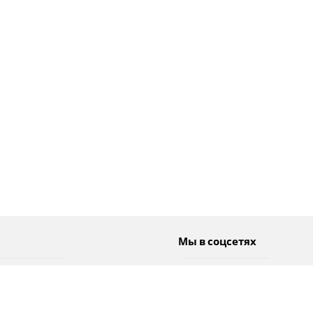
Мы в соцсетях
Спорт
Twitter
Погода
Facebook
Тэги
Instagram