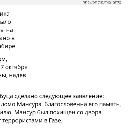
צילום: באדיבות המשפחה
ника
было
ды на
ано в
абире
ом,
7 октября
ны, надев
буца сделано следующее заявление:
Шломо Мансура, благословенна его память,
илю. Мансур был похищен со двора
т террористами в Газе.