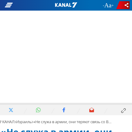
-
+
7 КАНАЛ
Израиль
«Не служа в армии, они теряют связь со Вс-вышним»