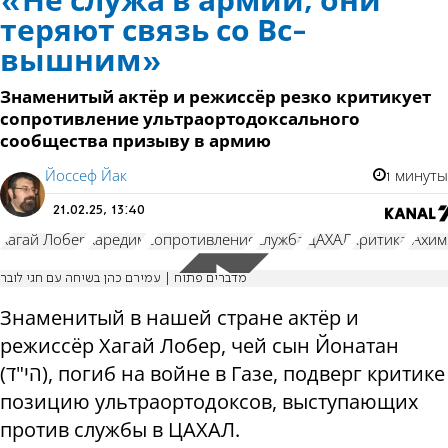
«Не служа в армии, они
теряют связь со Вс-
вышним»
Знаменитый актёр и режиссёр резко критикует
сопротивление ультраортодоксального
сообщества призыву в армию
Йоссеф Йак
1 минуты
21.02.25, 13:40
Хагай Лобер
харедим
сопротивление
служба
ЦАХАЛ
критика
“Ахим
מדברים פתוח | עמירם כהן בשיחה עם חגי לובר
Знаменитый в нашей стране актёр и
режиссёр Хагай Лобер, чей сын Йонатан
(הי"ד), погиб на войне в Газе, подверг критике
позицию ультраортодоксов, выступающих
против службы в ЦАХАЛ.