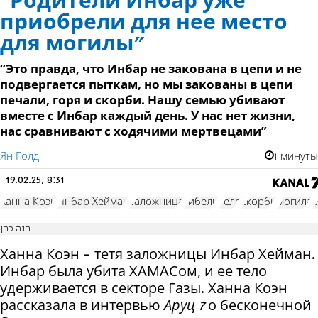
“Родители Инбар уже
приобрели для нее место
для могилы”
“Это правда, что Инбар не закована в цепи и не
подвергается пыткам, но мы закованы в цепи
печали, горя и скорби. Нашу семью убивают
вместе с Инбар каждый день. У нас нет жизни,
нас сравнивают с ходячими мертвецами”
Ян Голд
1 минуты
19.02.25, 8:31
Ханна Коэн
Инбар Хейман
заложница
гибель
тело
скорбь
могила
חנה כהן
Ханна Коэн - тетя заложницы Инбар Хейман.
Инбар была убита ХАМАСом, и ее тело
удерживается в секторе Газы. Ханна Коэн
рассказала в интервью
Аруц 7
о бесконечной