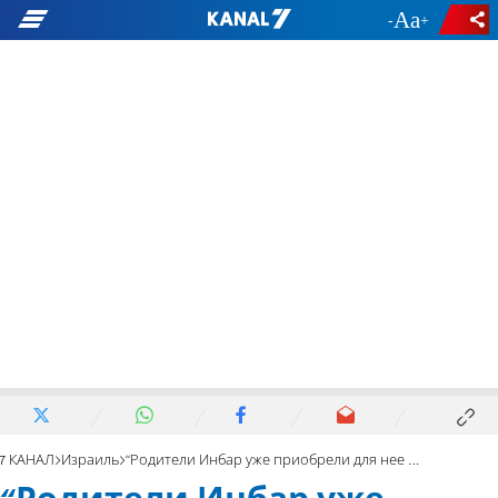
-
+
7 КАНАЛ
Израиль
“Родители Инбар уже приобрели для нее место для могилы”