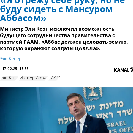
«Я отрежу себе руку, но не
буду сидеть с Мансуром
Аббасом»
Министр Эли Коэн исключил возможность
будущего сотрудничества правительства с
партией РААМ. «Аббас должен целовать землю,
которую охраняют солдаты ЦАХАЛа».
Эли Кенер
17.02.25, 13:33
Эли Коэн
Мансур Аббас
РААМ