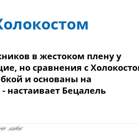
Холокостом
ников в жестоком плену у
е, но сравнения с Холокост
бкой и основаны на
 - настаивает Бецалель
ние
ошибка