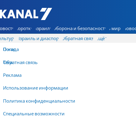
7 КАНАЛ - Аруц Шева
овости
Коротко
Израиль
Оборона и безопасность
В мире
Новос
ультура
Израиль и диаспора
Обратная связь
Ещё
О нас
Погода
Обратная связь
Теги
Реклама
Использование информации
Политика конфиденциальности
Специальные возможности