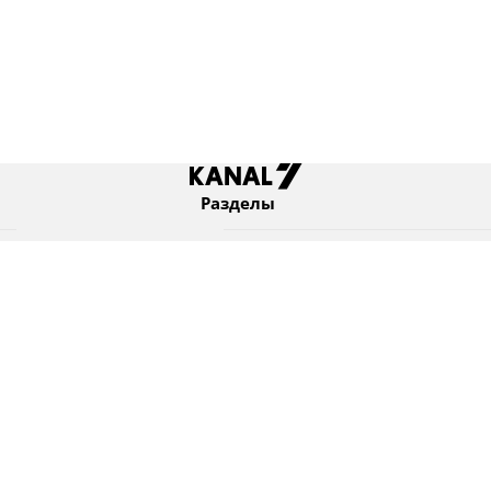
Разделы
Новости
Коротко
Израиль
В мире
Оборона и безопасность
Новости из бывшего СССР
Еврейский мир
Культура