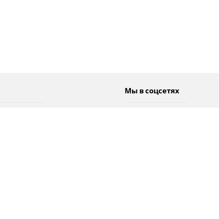
Мы в соцсетях
Спорт
Twitter
Погода
Facebook
Тэги
Instagram
YouTube
TikTok