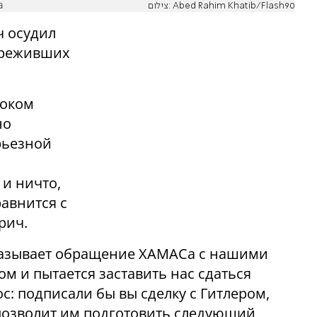
а
צילום: Abed Rahim Khatib/Flash90
ч осудил
ереживших
током
но
рьезной
 и ничто,
авнится с
рич.
е называет обращение ХАМАСа с нашими
 и пытается заставить нас сдаться
ос: подписали бы вы сделку с Гитлером,
 позволит им подготовить следующий