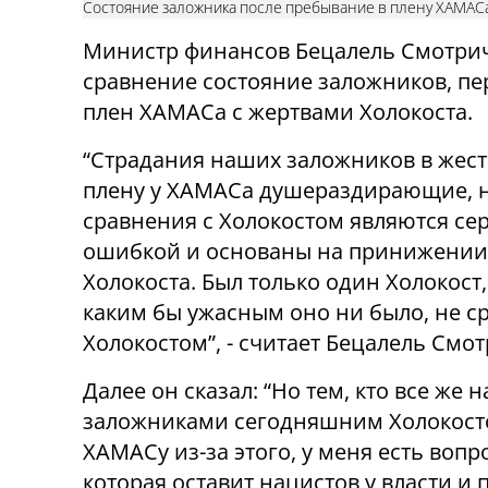
Состояние заложника после пребывание в плену ХАМАС
Министр финансов Бецалель Смотри
сравнение состояние заложников, п
плен ХАМАСа с жертвами Холокоста.
“Страдания наших заложников в жес
плену у ХАМАСа душераздирающие, 
сравнения с Холокостом являются се
ошибкой и основаны на принижении
Холокоста. Был только один Холокост,
каким бы ужасным оно ни было, не ср
Холокостом”, - считает Бецалель Смот
Далее он сказал: “Но тем, кто все ж
заложниками сегодняшним Холокостом
ХАМАСу из-за этого, у меня есть вопр
которая оставит нацистов у власти и