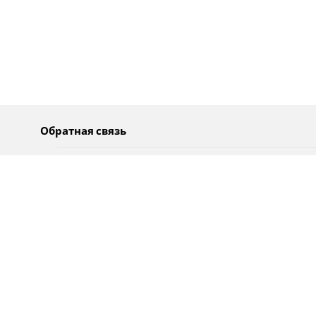
Обратная связь
О нас
Pусский
Обратная связь
عربية
Реклама
Использование информации
Политика конфиденциальности
Специальные возможности
Оповещения
עברית