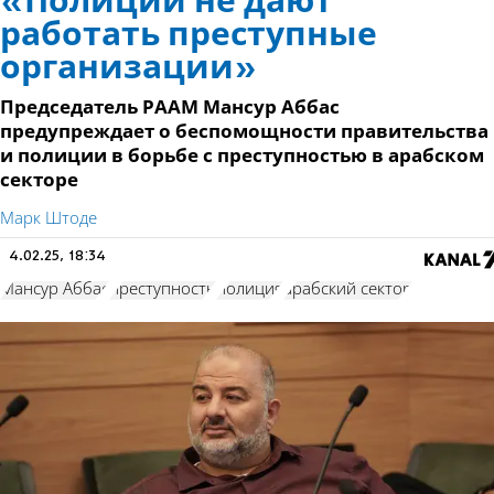
«Полиции не дают
работать преступные
организации»
Председатель РААМ Мансур Аббас
предупреждает о беспомощности правительства
и полиции в борьбе с преступностью в арабском
секторе
Марк Штоде
4.02.25, 18:34
Мансур Аббас
преступность
полиция
арабский сектор