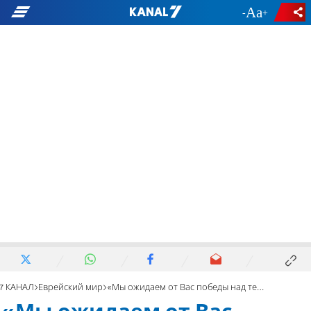
-
+
7 КАНАЛ
Еврейский мир
«Мы ожидаем от Вас победы над террористами из Газы»