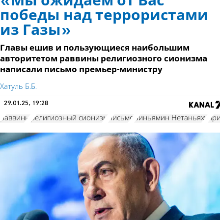
«Мы ожидаем от Вас
победы над террористами
из Газы»
Главы ешив и пользующиеся наибольшим
авторитетом раввины религиозного сионизма
написали письмо премьер-министру
Хатуль Б.Б.
29.01.25, 19:28
раввины
религиозный сионизм
письмо
Биньямин Нетаньяху
пр