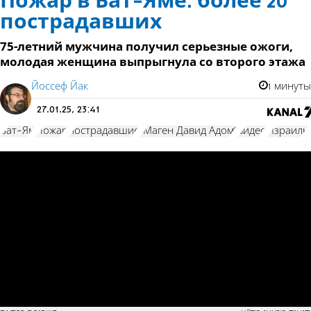
Пожар в Бат-Яме: более 20
пострадавших
75-летний мужчина получил серьезные ожоги,
молодая женщина выпрыгнула со второго этажа
Йоссеф Йак
1 минуты
27.01.25, 23:41
Бат-Ям
Пожар
пострадавшие
"Маген Давид Адом"
видео
Израиль