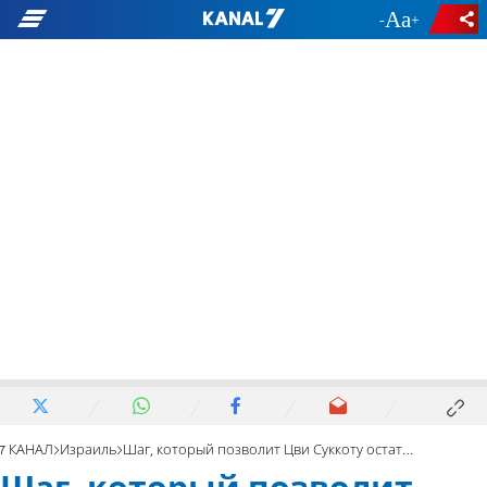
-
+
7 КАНАЛ
Израиль
Шаг, который позволит Цви Суккоту остаться в Кнессете