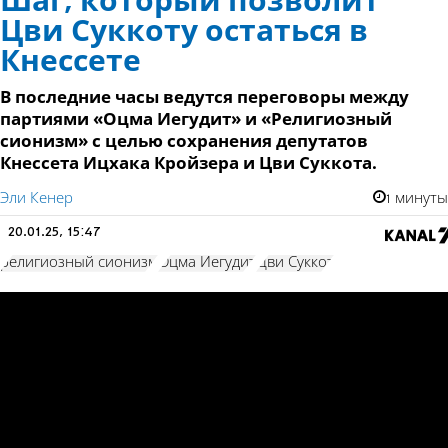
Шаг, который позволит
Цви Суккоту остаться в
Кнессете
В последние часы ведутся переговоры между
партиями «Оцма Иегудит» и «Религиозный
сионизм» с целью сохранения депутатов
Кнессета Ицхака Кройзера и Цви Суккота.
Эли Кенер
1 минуты
20.01.25, 15:47
религиозный сионизм
Оцма Иегудит
Цви Суккот