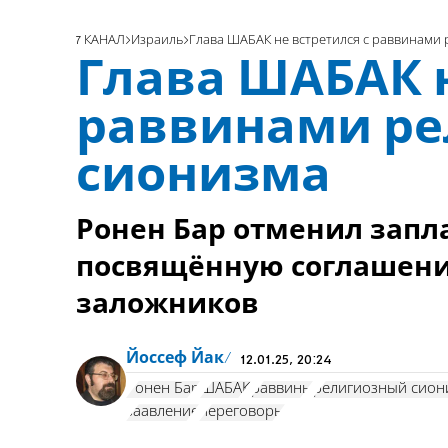
7 КАНАЛ
Израиль
Глава ШАБАК не встретился с раввинами
Глава ШАБАК н
раввинами ре
сионизма
Ронен Бар отменил запл
посвящённую соглашени
заложников
Йоссеф Йак
12.01.25, 20:24
Ронен Бар
ШАБАК
раввины
религиозный сион
заавление
переговоры