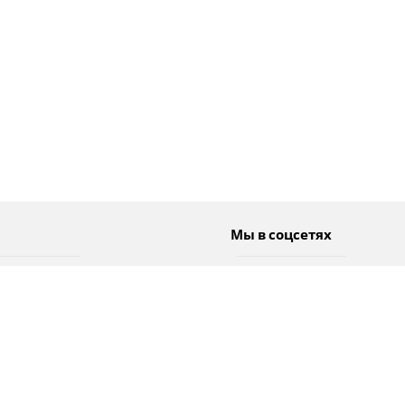
Мы в соцсетях
Спорт
Twitter
Погода
Facebook
Тэги
Instagram
YouTube
TikTok