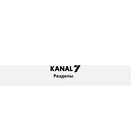
Разделы
Новости
Коротко
Израиль
В мире
Оборона и безопасность
Новости из бывшего СССР