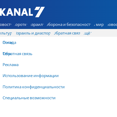
7 КАНАЛ - Аруц Шева
овости
Коротко
Израиль
Оборона и безопасность
В мире
Новос
ультура
Израиль и диаспора
Обратная связь
Ещё
О нас
Погода
Обратная связь
Теги
Реклама
Использование информации
Политика конфиденциальности
Специальные возможности