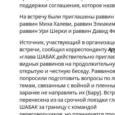
поддержки соглашения, которое назв
На встречу были приглашены раввин 
раввин Миха Халеви, раввин Элиаким
раввин Ури Шерки и раввин Давид Ф
Источник, участвующий в организац
встречи, сообщил корреспонденту
Ар
«глава ШАБАК действительно пригла
видных раввинов на продолжительну
открытую и честную беседу. Раввино
попросили подготовить вопросы по 
темам, связанным с войной и пленны
заранее не направлять их
[
Бару
]
. Вст
перенесена из-за срочной поездки г
ШАБАК за границу с командой
переговорщиков, но планируется про