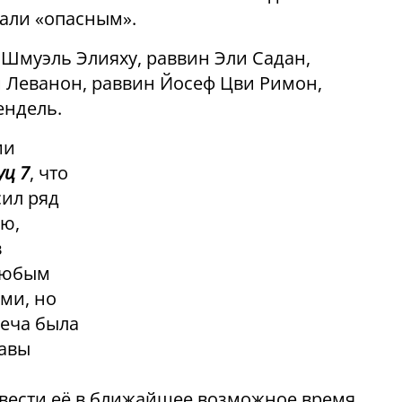
али «опасным».
Шмуэль Элияху, раввин Эли Садан,
 Леванон, раввин Йосеф Цви Римон,
ендель.
ии
уц 7
, что
сил ряд
ю,
в
любым
ми, но
реча была
лавы
вести её в ближайшее возможное время.