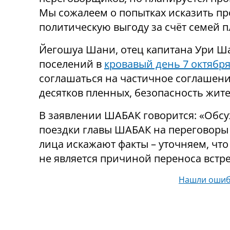
Мы сожалеем о попытках исказить пр
политическую выгоду за счёт семей 
Йегошуа Шани, отец капитана Ури Шани (הי"ד), погибшего в бою з
поселений в
кровавый день 7 октябр
соглашаться на частичное соглашение
десятков пленных, безопасность жите
В заявлении ШАБАК говорится: «Обсу
поездки главы ШАБАК на переговоры 
лица искажают факты – уточняем, что
не является причиной переноса встре
Нашли ошиб