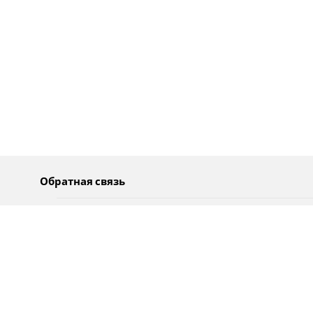
Обратная связь
О нас
Pусский
Обратная связь
عربية
Реклама
Использование информации
Политика конфиденциальности
Специальные возможности