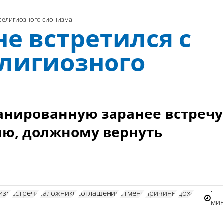
 религиозного сионизма
е встретился с
лигиозного
анированную заранее встречу
ю, должному вернуть
1
изм
встреча
заложники
соглашение
отмена
причины
Доха
ми