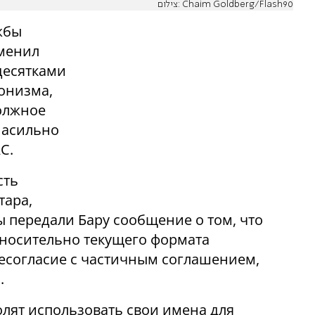
צילום: Chaim Goldberg/Flash90
жбы
тменил
десятками
онизма,
олжное
насильно
С.
сть
тара,
ы передали Бару сообщение о том, что
тносительно текущего формата
несогласие с частичным соглашением,
.
волят использовать свои имена для