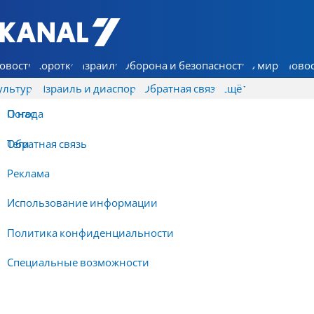
7 КАНАЛ - Аруц Шева
овости
Коротко
Израиль
Оборона и безопасность
В мире
Новос
ультура
Израиль и диаспора
Обратная связь
Ещё
О нас
Погода
Обратная связь
Теги
Реклама
Использование информации
Политика конфиденциальности
Специальные возможности