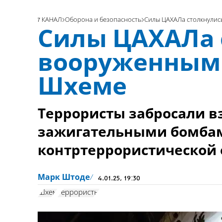
7 КАНАЛ
Оборона и безопасность
Силы ЦАХАЛа столкнулис
Силы ЦАХАЛа 
вооруженными
Шхеме
Террористы забросали 
зажигательными бомбам
контртеррористической 
Марк Штоде
4.01.25, 19:30
Шхем
террористы