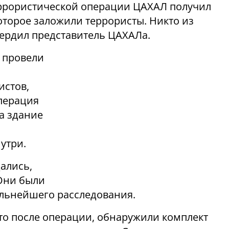
ррористической операции ЦАХАЛ получил
оторое заложили террористы. Никто из
ердил представитель ЦАХАЛа.
 провели
истов,
перация
а здание
утри.
ались,
 Они были
альнейшего расследования.
то после операции, обнаружили комплект