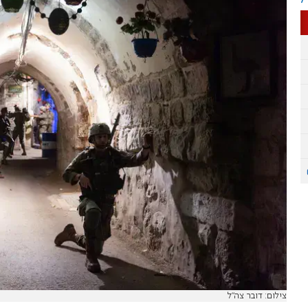
צילום: דובר צה"ל