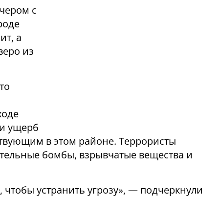
ечером с
роде
ит, а
веро из
то
ходе
ти ущерб
твующим в этом районе. Террористы
ательные бомбы, взрывчатые вещества и
, чтобы устранить угрозу», — подчеркнули