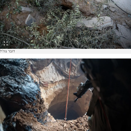
דובר צה"ל