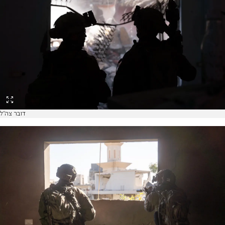
דובר צה"ל