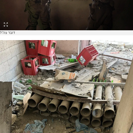
דובר צה"ל