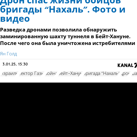
Дрон спас жизни бойцов
бригады “Нахаль”. Фото и
видео
Разведка дронами позволила обнаружить
заминированную шахту туннеля в Бейт-Хануне.
После чего она была уничтожена истребителями
Ян Голд
3.01.25, 15:30
Израиль
сектор Газы
война
Бейт-Ханун
бригада "Нахаль"
дрон
ша