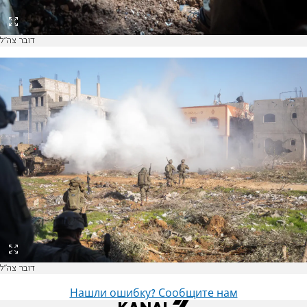
דובר צה"ל
דובר צה"ל
Нашли ошибку? Сообщите нам