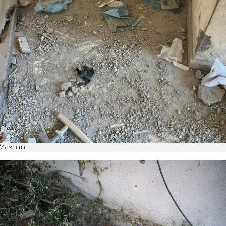
דובר צה"ל