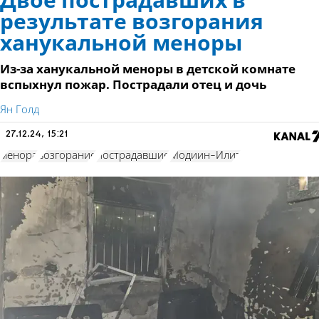
Двое пострадавших в
результате возгорания
ханукальной меноры
Из-за ханукальной меноры в детской комнате
вспыхнул пожар. Пострадали отец и дочь
Ян Голд
27.12.24, 15:21
менора
возгорание
пострадавшие
Модиин-Илит