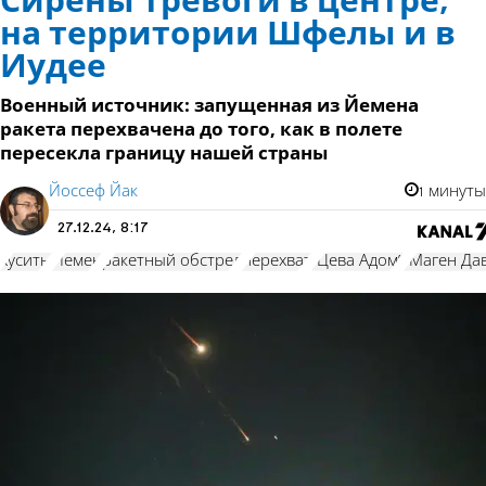
Сирены тревоги в центре,
на территории Шфелы и в
Иудее
Военный источник: запущенная из Йемена
ракета перехвачена до того, как в полете
пересекла границу нашей страны
Йоссеф Йак
1 минуты
27.12.24, 8:17
хуситы
Йемен
ракетный обстрел
перехват
"Цева Адом"
"Маген Да