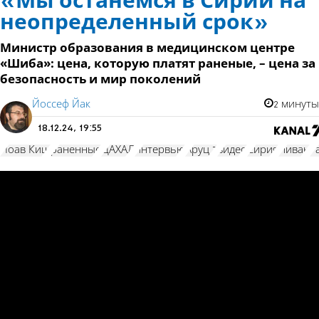
«Мы останемся в Сирии на
неопределенный срок»
Министр образования в медицинском центре
«Шиба»: цена, которую платят раненые, – цена за
безопасность и мир поколений
Йоссеф Йак
2 минуты
18.12.24, 19:55
Йоав Киш
раненные
ЦАХАЛ
интервью
Аруц 7
видео
Сирия
Ливан
Г