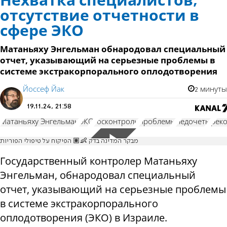
Нехватка специалистов,
отсутствие отчетности в
сфере ЭКО
Матаньяху Энгельман обнародовал специальный
отчет, указывающий на серьезные проблемы в
системе экстракорпорального оплодотворения
Йоссеф Йак
2 минуты
19.11.24, 21:58
Матаньяху Энгельман
ЭКО
госконтроль
проблемы
недочеты
рек
מבקר המדינה בדק 👶🏽 הפיקוח על טיפולי הפוריות
Государственный контролер Матаньяху
Энгельман, обнародовал специальный
отчет, указывающий на серьезные проблемы
в системе экстракорпорального
оплодотворения (ЭКО) в Израиле.