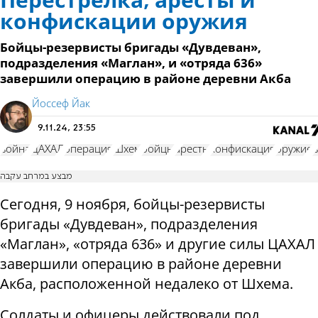
Перестрелка, аресты и
конфискации оружия
Бойцы-резервисты бригады «Дувдеван»,
подразделения «Маглан», и «отряда 636»
завершили операцию в районе деревни Акба
Йоссеф Йак
9.11.24, 23:55
война
ЦАХАЛ
операция
Шхем
бойцы
аресты
конфискация
оружие
מבצע במרחב עקבה
Сегодня, 9 ноября, бойцы-резервисты
бригады «Дувдеван», подразделения
«Маглан», «отряда 636» и другие силы ЦАХАЛ
завершили операцию в районе деревни
Акба, расположенной недалеко от Шхема.
Солдаты и офицеры действовали под