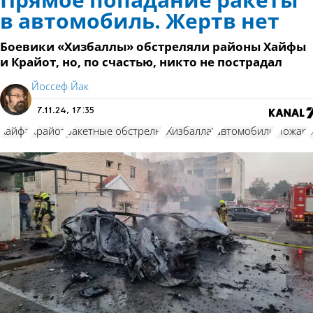
Прямое попадание ракеты
в автомобиль. Жертв нет
Боевики «Хизбаллы» обстреляли районы Хайфы
и Крайот, но, по счастью, никто не пострадал
Йоссеф Йак
7.11.24, 17:35
Хайфа
Крайот
ракетные обстрелы
"Хизбалла"
автомобили
Пожар