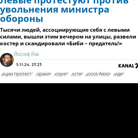
Левые протестуют против
увольнения министра
обороны
Тысячи людей, ассоциирующие себя с левыми
силами, вышли этим вечером на улицы, развели
костер и скандировали «Биби – предатель!»
Йоссеф Йак
5.11.24, 23:23
акции протеста
Израиль
лозунги
костер
шоссе Аялон
видео