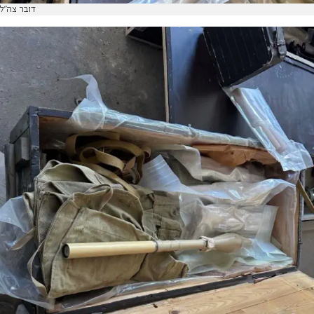
דובר צה"ל