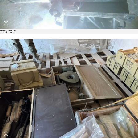
דובר צה"ל