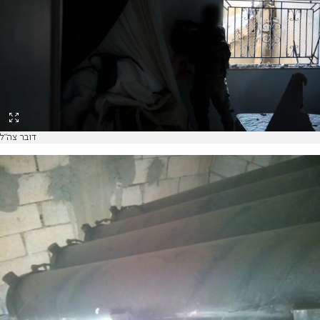
דובר צה"ל