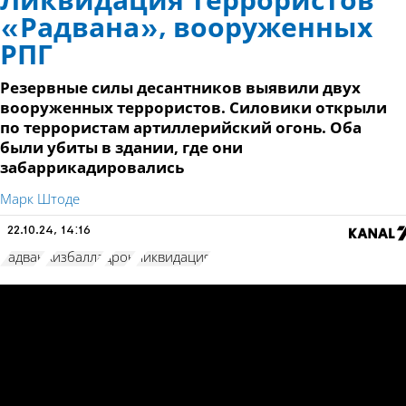
Ликвидация террористов
«Радвана», вооруженных
РПГ
Резервные силы десантников выявили двух
вооруженных террористов. Силовики открыли
по террористам артиллерийский огонь. Оба
были убиты в здании, где они
забаррикадировались
Марк Штоде
22.10.24, 14:16
Радван
Хизбалла
дрон
ликвидация