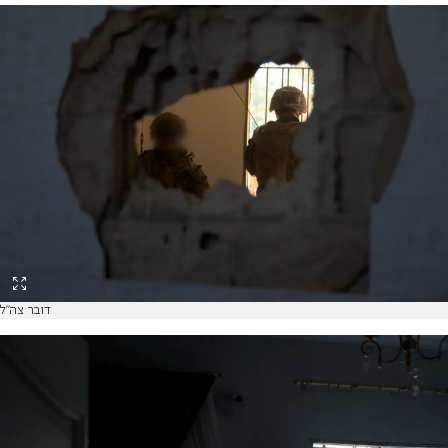
דובר צה"ל