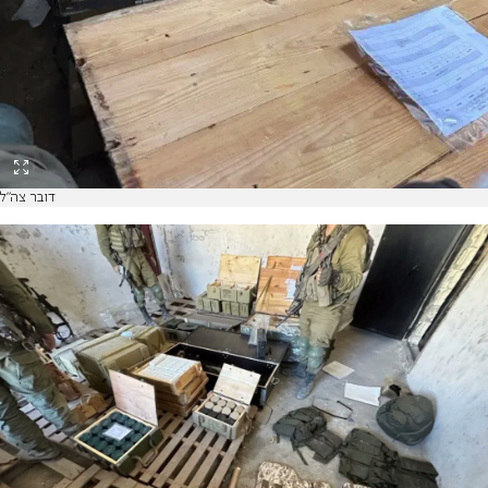
דובר צה"ל