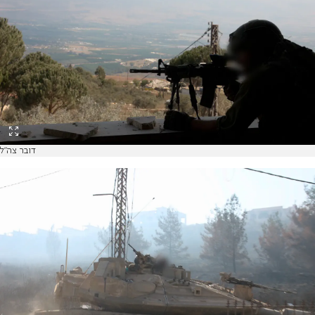
דובר צה"ל