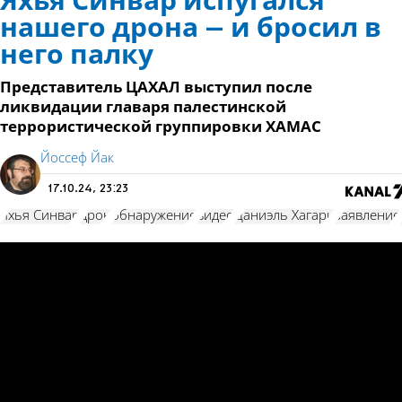
Яхья Синвар испугался
нашего дрона – и бросил в
него палку
Представитель ЦАХАЛ выступил после
ликвидации главаря палестинской
террористической группировки ХАМАС
Йоссеф Йак
17.10.24, 23:23
Яхья Синвар
дрон
обнаружение
видео
Даниэль Хагари
заявление