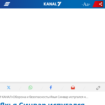
-
+
7 КАНАЛ
Оборона и безопасность
Яхья Синвар испугался нашего дрона – и бросил в него палку