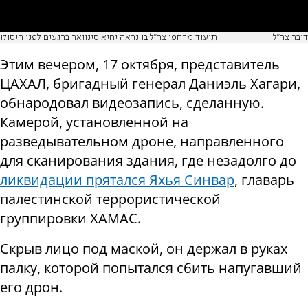
דובר צה"ל
תיעוד מרחפן צה״ל בו נראה יחיא סינוואר ברגעים לפני חיסולו
Этим вечером, 17 октября, представитель
ЦАХАЛ, бригадный генерал Даниэль Хагари,
обнародовал видеозапись, сделанную.
Камерой, установленной на
разведывательном дроне, направленного
для сканирования здания, где незадолго до
ликвидации прятался Яхья Синвар
, главарь
палестинской террористической
группировки ХАМАС.
Скрыв лицо под маской, он держал в руках
палку, которой попытался сбить напугавший
его дрон.