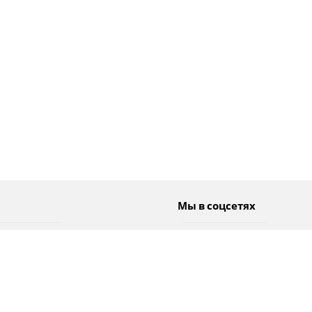
Мы в соцсетях
Спорт
Twitter
Погода
Facebook
Тэги
Instagram
YouTube