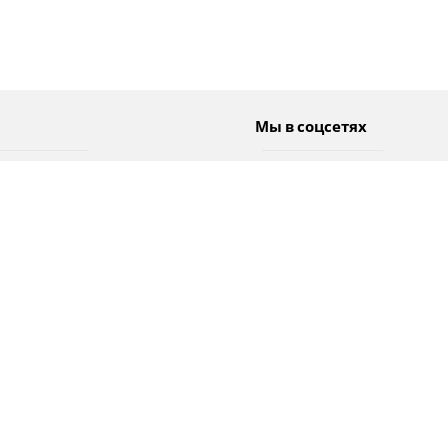
Мы в соцсетях
Спорт
Twitter
Погода
Facebook
Тэги
Instagram
YouTube
TikTok