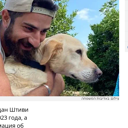
צילום: באדיבות המשפחה
Идан Штиви
23 года, а
мация об