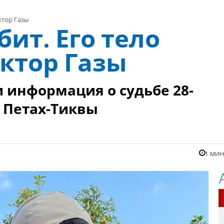
ктор Газы
ит. Его тело
ктор Газы
 информация о судьбе 28-
 Петах-Тиквы
1 ми