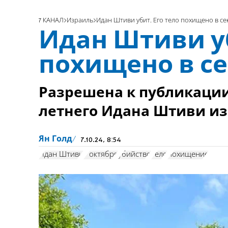
7 КАНАЛ
Израиль
Идан Штиви убит. Его тело похищено в се
Идан Штиви уб
похищено в се
Разрешена к публикации
летнего Идана Штиви из
Ян Голд
7.10.24, 8:54
Идан Штиви
7 октября
убийство
тело
похищение