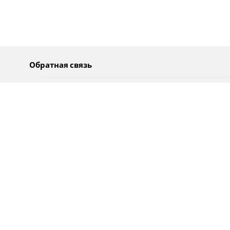
Обратная связь
О нас
Pусский
Обратная связь
عربية
Реклама
Использование информации
Политика конфиденциальности
Специальные возможности
Оповещения
עברית
English