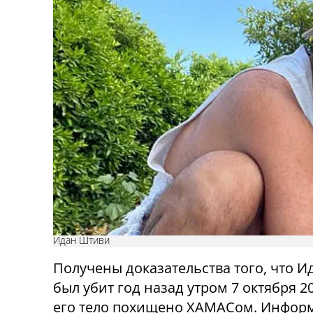
Идан Штиви
Получены доказательства того, что 
был убит год назад утром 7 октября 20
его тело похищено ХАМАСом. Инфор