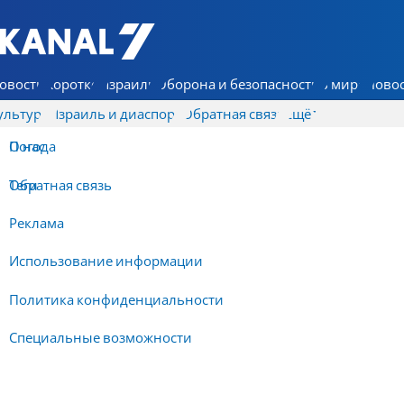
7 КАНАЛ - Аруц Шева
овости
Коротко
Израиль
Оборона и безопасность
В мире
Новос
ультура
Израиль и диаспора
Обратная связь
Ещё
О нас
Погода
Обратная связь
Теги
Реклама
Использование информации
Политика конфиденциальности
Специальные возможности