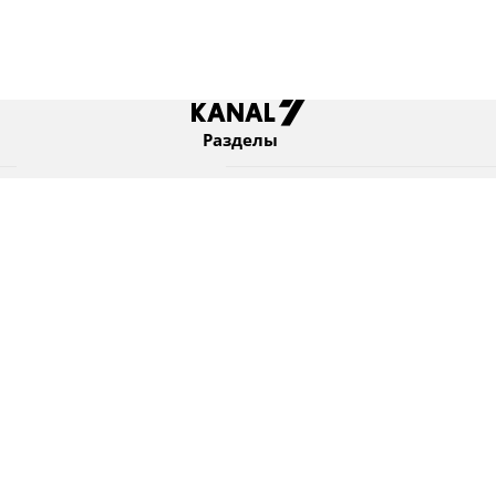
Разделы
Новости
Коротко
Израиль
В мире
Оборона и безопасность
Новости из бывшего СССР
Еврейский мир
Культура
Израиль и диаспора
7 KANAL Ltd. © Все права защищены