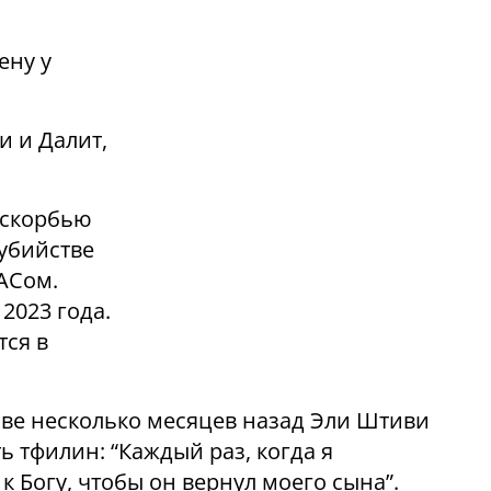
ену у
и и Далит,
й скорбью
убийстве
АСом.
2023 года.
тся в
иве несколько месяцев назад Эли Штиви
ь тфилин: “Каждый раз, когда я
к Богу, чтобы он вернул моего сына”.