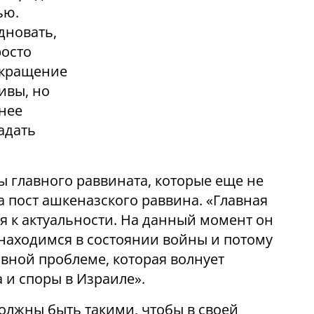
ью.
дновать,
росто
окращение
ивы, но
енее
адать
ы главного раввината, которые еще не
а пост ашкеназского раввина. «Главная
ся к актуальности. На данный момент он
 находимся в состоянии войны и потому
лавной проблеме, которая волнует
 и споры в Израиле».
олжны быть такими, чтобы в своей