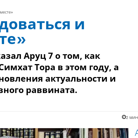
вместе»
доваться и
сте»
зал Аруц 7 о том, как
имхат Тора в этом году, а
ановления актуальности и
вного раввината.
2 ми