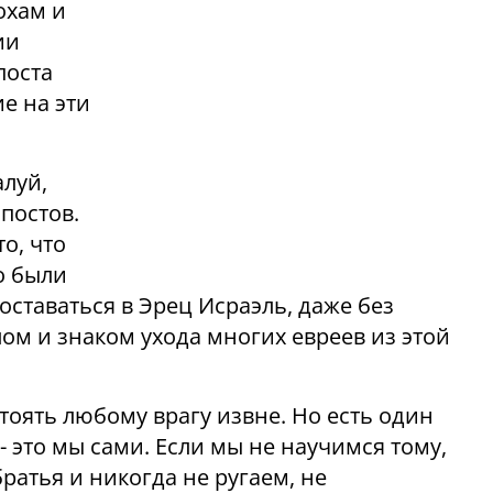
охам и
ии
поста
е на эти
алуй,
постов.
о, что
о были
оставаться в Эрец Исраэль, даже без
ом и знаком ухода многих евреев из этой
тоять любому врагу извне. Но есть один
- это мы сами. Если мы не научимся тому,
ратья и никогда не ругаем, не