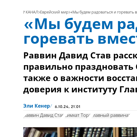
7 КАНАЛ
Еврейский мир
«Мы будем радоваться и горевать 
«Мы будем ра
горевать вме
Раввин Давид Став расска
правильно праздновать С
также о важности восст
доверия к институту Гла
Эли Кенер
6.10.24, 21:01
раввин Давид Став
Симхат Тора
главный раввинат