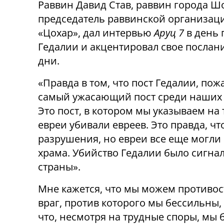
Раввин Давид Став, раввин города Ш
председатель раввинской организац
«Цохар», дал интервью
Аруц 7
в день 
Гедалии и акцентировал свое послани
дни.
«Правда в том, что пост Гедалии, пож
самый ужасающий пост среди наших 
Это пост, в котором мы указываем на т
евреи убивали евреев. Это правда, чт
разрушения, но евреи все еще могли 
храма. Убийство Гедалии было сигнал
страны».
Мне кажется, что мы можем противос
враг, против которого мы бессильны, 
что, несмотря на трудные споры, мы б