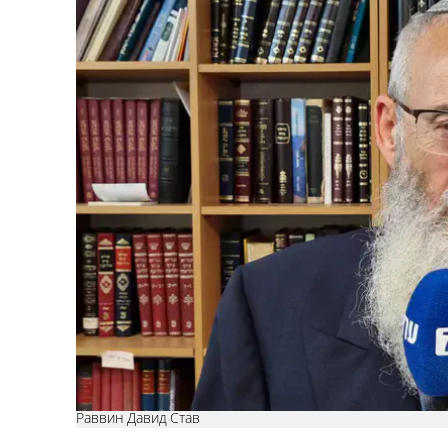
Раввин Давид Став