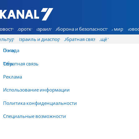
7 КАНАЛ - Аруц Шева
овости
Коротко
Израиль
Оборона и безопасность
В мире
Новос
ультура
Израиль и диаспора
Обратная связь
Ещё
О нас
Погода
Обратная связь
Теги
Реклама
Использование информации
Политика конфиденциальности
Специальные возможности