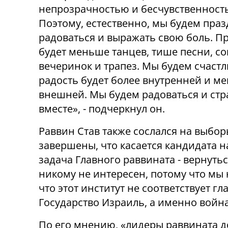
непрозрачностью и бесчувственност
Поэтому, естественно, мы будем праз
радоваться и выражать свою боль. П
будет меньше танцев, тише песни, с
вечеринок и трапез. Мы будем счастл
радость будет более внутренней и м
внешней. Мы будем радоваться и стр
вместе», - подчеркнул он.
Раввин Став также сослался на выбор
завершены, что касается кандидата н
задача Главного раввината - вернуть
никому не интересен, потому что мы
что этот институт не соответствует г
Государство Израиль, а именно война
По его мнению, «лидеры раввината д