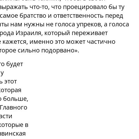
ыражать что-то, что проецировало бы ту
 самое братство и ответственность перед
ты нам нужны не голоса упреков, а голоса
рода Израиля, который переживает
 кажется, именно это может частично
оторое сильно подорвано».
то будет
му
ь этот
которая
о больше,
 Главного
асти
которые в
ввинская