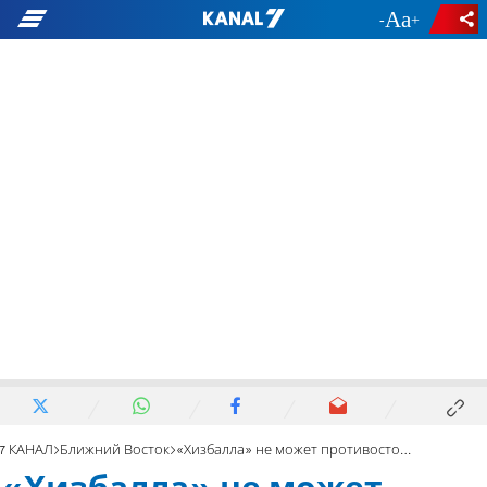
-
+
7 КАНАЛ
Ближний Восток
«Хизбалла» не может противостоять Израилю в одиночку!»