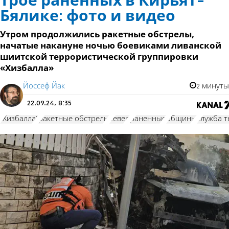
Трое раненных в Кирьят-
Бялике: фото и видео
Утром продолжились ракетные обстрелы,
начатые накануне ночью боевиками ливанской
шиитской террористической группировки
«Хизбалла»
Йоссеф Йак
2 минуты
22.09.24, 8:35
"Хизбалла"
ракетные обстрелы
север
раненные
общины
служба 