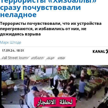
Террористы «Хизбаллы»
сразу почувствовали
неладное
Террористы почувствовали, что их устройства
перегреваются, и избавились от них, не
дожидаясь взрыва
Марк Штоде
17.09.24, 18:01
Wall Street Journal
Хизбалла
рации
Ливан