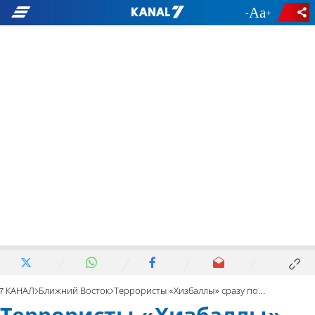
-
+
7 КАНАЛ
Ближний Восток
Террористы «Хизбаллы» сразу почувствовали неладное