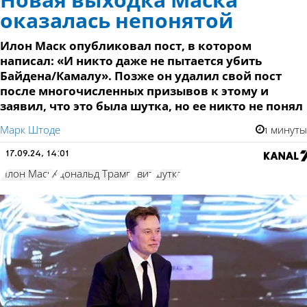
Новая выходка Маска
оказалась непонятой
Илон Маск опубликовал пост, в котором
написал: «И никто даже не пытается убить
Байдена/Камалу». Позже он удалил свой пост
после многочисленных призывов к этому и
заявил, что это была шутка, но ее никто не понял
Марк Штоде
1 минуты
17.09.24, 14:01
Илон Маск
Х
Дональд Трамп
твит
шутка