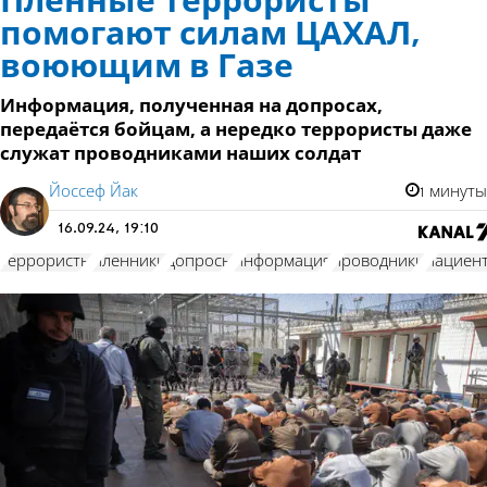
Пленные террористы
помогают силам ЦАХАЛ,
воюющим в Газе
Информация, полученная на допросах,
передаётся бойцам, а нередко террористы даже
служат проводниками наших солдат
Йоссеф Йак
1 минуты
16.09.24, 19:10
террористы
пленники
допросы
информация
проводники
пациен