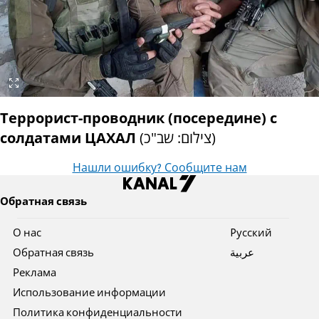
Террорист-проводник (посередине) с
солдатами ЦАХАЛ
(
צילום: שב"כ
)
Нашли ошибку? Сообщите нам
Обратная связь
О нас
Pусский
Обратная связь
عربية
Реклама
Использование информации
Политика конфиденциальности