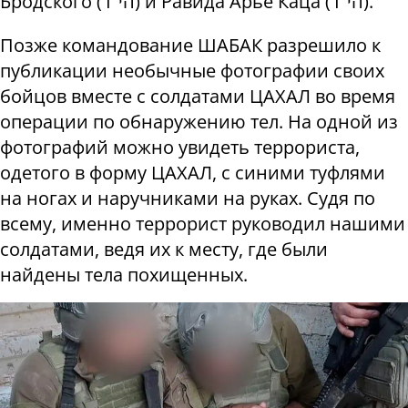
Бродского (הי"ד) и Равида Арье Каца (הי"ד).
Позже командование ШАБАК разрешило к
публикации необычные фотографии своих
бойцов вместе с солдатами ЦАХАЛ во время
операции по обнаружению тел. На одной из
фотографий можно увидеть террориста,
одетого в форму ЦАХАЛ, с синими туфлями
на ногах и наручниками на руках.
Судя по
всему, именно террорист руководил нашими
солдатами, ведя их к месту, где были
найдены тела похищенных.