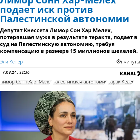
Лимор Сонн Хар-Мелех
подает иск против
Палестинской автономии
Депутат Кнессета Лимор Сон Хар Мелех,
потерявшая мужа в результате теракта, подает в
суд на Палестинскую автономию, требуя
компенсацию в размере 15 миллионов шекелей.
Эли Кенер
1 минуты
7.09.24, 22:36
Лимор Сонн Хар-Малех
палестинская автономия
Барак Кедем