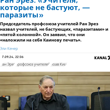
Ран Эрез: «Учителя,
которые не бастуют, —
паразиты»
Председатель профсоюза учителей Ран Эрез
назвал учителей, не бастующих, «паразитами» и
«пятой колонной». Он заявил, что они
«наложили на себя Каинову печать».
Эли Кенер
7.09.24, 22:06
Ран Эрез
профсоюз учителей
Йоав Киш