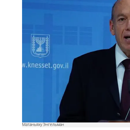
Матаньяху Энгельман