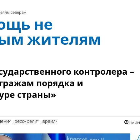
елям севера»
ощь не
ным жителям
сударственного контролера –
стражам порядка и
уре страны»
ление
пресс-релиз
Израиль
1 ми