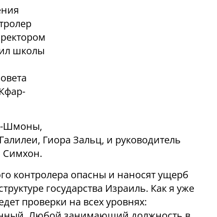
ения
нтролер
иректором
тил школы
Совета
 Кфар-
т-Шмоны,
Галилеи, Гиора Зальц, и руководитель
а Симхон.
ого контролера опасны и наносят ущерб
труктуре государства Израиль. Как я уже
едет проверки на всех уровнях:
енный. Любой занимающий должность в