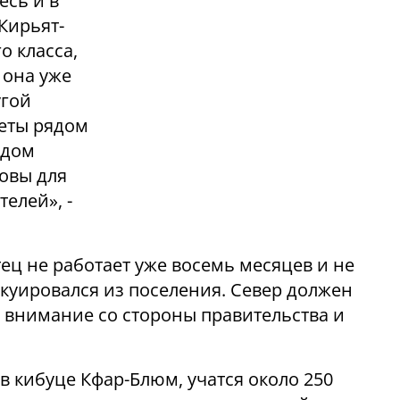
есь и в
Кирьят-
о класса,
 она уже
угой
кеты рядом
удом
зовы для
елей», -
тец не работает уже восемь месяцев и не
акуировался из поселения. Север должен
 внимание со стороны правительства и
 в кибуце Кфар-Блюм, учатся около 250