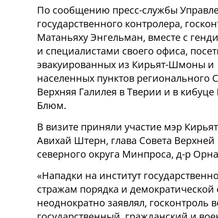
По сообщению пресс-службы Управл
государственного контролера, госко
Матаньяху Энгельман, вместе с генд
и специалистами своего офиса, посе
эвакуированных из Кирьят-Шмоны и
населенных пунктов регионального 
Верхняя Галилея в Тверии и в кибуце
Блюм.
В визите приняли участие мэр Кирья
Авихай Штерн, глава Совета Верхней 
северного округа Минпроса, д-р Орн
«Нападки на институт государственн
стражам порядка и демократической с
неоднократно заявлял, госконтроль в
государственный, гражданский и во