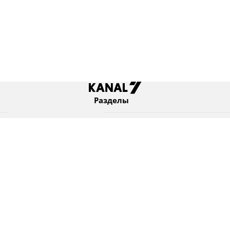
Разделы
Новости
Коротко
Израиль
В мире
Оборона и безопасность
Новости из бывшего СССР
Еврейский мир
Культура