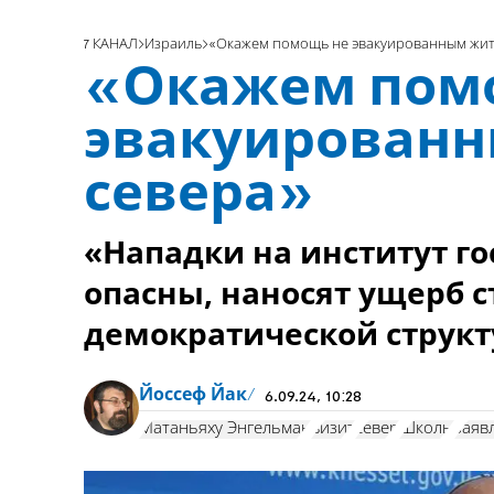
7 КАНАЛ
Израиль
«Окажем помощь не эвакуированным жит
«Окажем пом
эвакуирован
севера»
«Нападки на институт го
опасны, наносят ущерб 
демократической структ
Йоссеф Йак
6.09.24, 10:28
Матаньяху Энгельман
визит
север
Школы
заяв