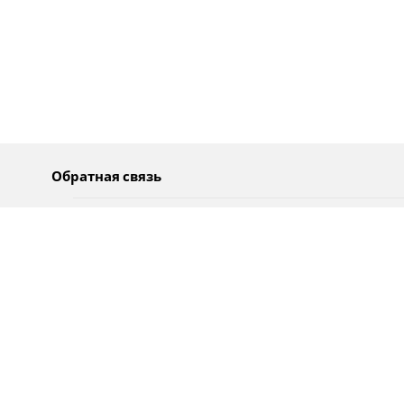
Обратная связь
О нас
Pусский
Обратная связь
عربية
Реклама
Использование информации
Политика конфиденциальности
Специальные возможности
Оповещения
עברית