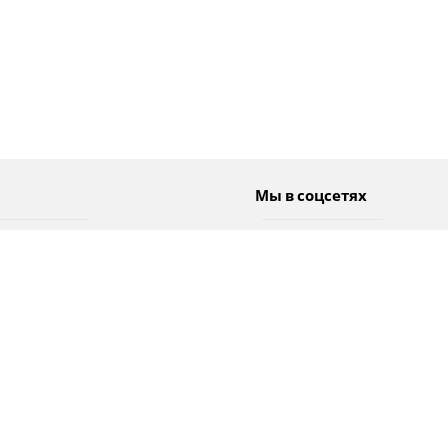
Мы в соцсетях
Спорт
Twitter
Погода
Facebook
Тэги
Instagram
YouTube
TikTok