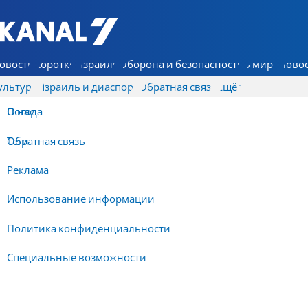
7 КАНАЛ - Аруц Шева
овости
Коротко
Израиль
Оборона и безопасность
В мире
Новос
ультура
Израиль и диаспора
Обратная связь
Ещё
О нас
Погода
Обратная связь
Теги
Реклама
Использование информации
Политика конфиденциальности
Специальные возможности