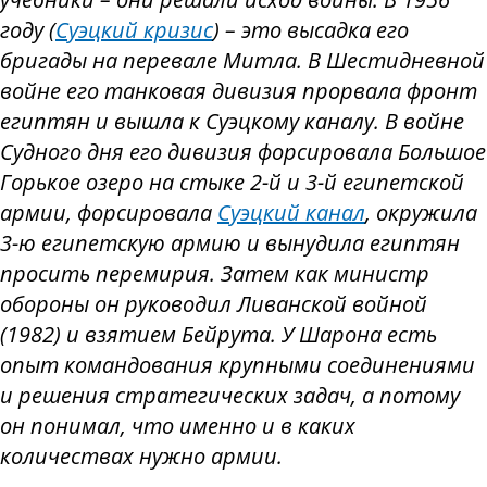
году (
Суэцкий кризис
) – это высадка его
бригады на перевале Митла. В Шестидневной
войне его танковая дивизия прорвала фронт
египтян и вышла к Суэцкому каналу. В войне
Судного дня его дивизия форсировала Большое
Горькое озеро на стыке 2-й и 3-й египетской
армии, форсировала
Суэцкий канал
, окружила
3-ю египетскую армию и вынудила египтян
просить перемирия. Затем как министр
обороны он руководил Ливанской войной
(1982) и взятием Бейрута. У Шарона есть
опыт командования крупными соединениями
и решения стратегических задач, а потому
он понимал, что именно и в каких
количествах нужно армии.