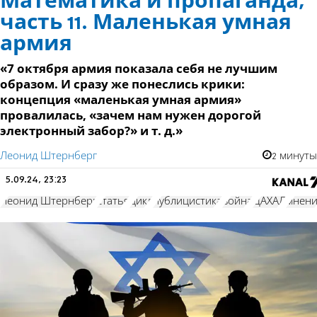
Математика и пропаганда,
часть 11. Маленькая умная
армия
«7 октября армия показала себя не лучшим
образом. И сразу же понеслись крики:
концепция «маленькая умная армия»
провалилась, «зачем нам нужен дорогой
электронный забор?» и т. д.»
Леонид Штернберг
2 минуты
5.09.24, 23:23
Леонид Штернберг
статья
цикл
публицистика
война
ЦАХАЛ
мнен