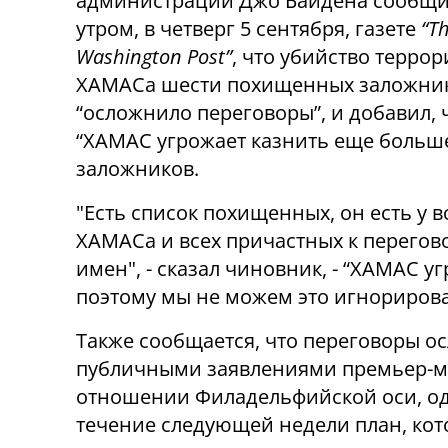
администрации Джо Байдена сообщи
утром, в четверг 5 сентября, газете
“T
Washington Post”
, что убийство терро
ХАМАСа шести похищенных заложни
“осложнило переговоры”, и добавил, 
“ХАМАС угрожает казнить еще больш
заложников.
"Есть список похищенных, он есть у вс
ХАМАСа и всех причастных к перегово
имен", - сказал чиновник, - “ХАМАС 
поэтому мы не можем это игнорирова
Также сообщается, что переговоры о
публичными заявлениями премьер-м
отношении Филадельфийской оси, од
течение следующей недели план, ко