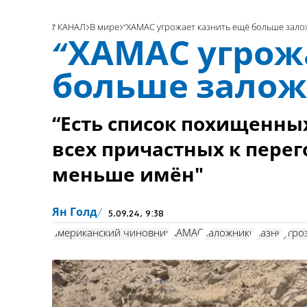
7 КАНАЛ
В мире
“ХАМАС угрожает казнить ещё больше зало
“ХАМАС угрож
больше залож
“Есть список похищенных,
всех причастных к перег
меньше имён"
Ян Голд
5.09.24, 9:38
американский чиновник
ХАМАС
заложники
казнь
угро