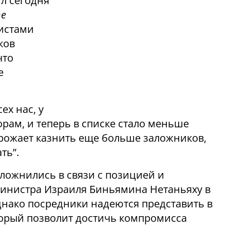
л сегодня
he
ристами
ков
что
е
ех нас, у
рам, и теперь в списке стало меньше
угрожает казнить еще больше заложников,
ть”.
сложнились в связи с позицией и
инистра Израиля Биньямина Нетаньяху в
нако посредники надеются представить в
торый позволит достичь компромисса