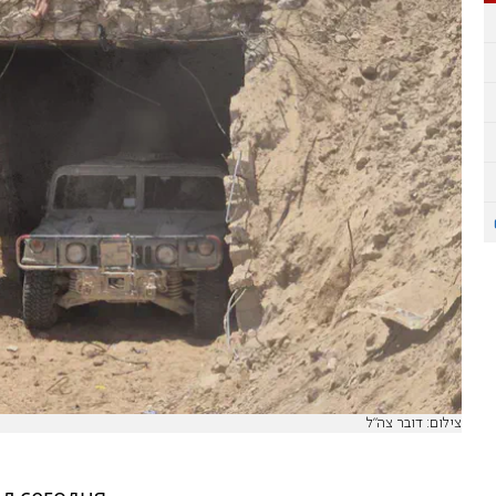
צילום: דובר צה"ל