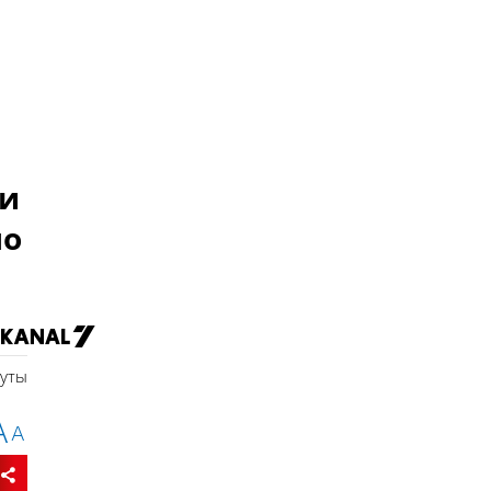
 и
ло
нуты
A
A