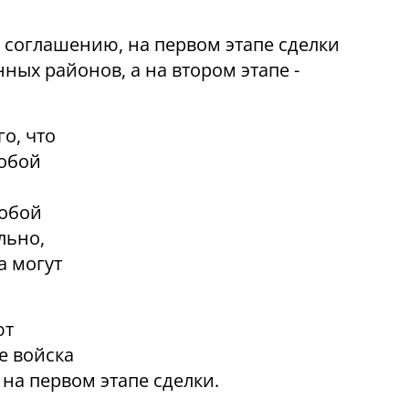
соглашению, на первом этапе сделки
ных районов, а на втором этапе -
о, что
собой
собой
льно,
а могут
ют
е войска
а первом этапе сделки.