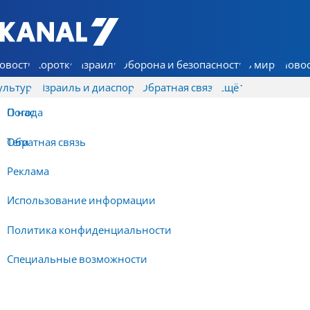
7 КАНАЛ - Аруц Шева
овости
Коротко
Израиль
Оборона и безопасность
В мире
Новос
ультура
Израиль и диаспора
Обратная связь
Ещё
О нас
Погода
Обратная связь
Теги
Реклама
Использование информации
Политика конфиденциальности
Специальные возможности