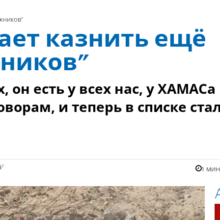
жников”
ает казнить ещё
ников”
 он есть у всех нас, у ХАМАСа
оворам, и теперь в списке ста
за
1 ми