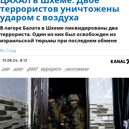
ЦАХАЛ в Шхеме. Двое
террористов уничтожены
ударом с воздуха
В лагере Балата в Шхеме ликвидированы два
террориста. Один из них был освобожден из
израильской тюрьмы при последнем обмене
Ян Голд
15.08.24, 8:12
Шхем
Балата
ЦАХАЛ
террористы
уничтожение