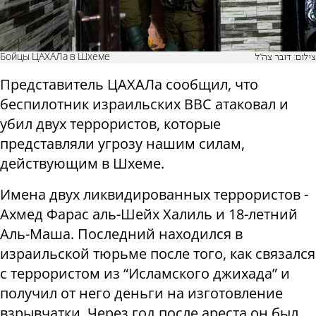
Бойцы ЦАХАЛа в Шхеме
צילום: דובר צה"ל
Представитель ЦАХАЛа сообщил, что
беспилотник израильских ВВС атаковал и
убил двух террористов, которые
представляли угрозу нашим силам,
действующим в Шхеме.
Имена двух ликвидированных террористов -
Ахмед Фарас аль-Шейх Халиль и 18-летний
Аль-Маша. Последний находился в
израильской тюрьме после того, как связался
с террористом из “Исламского джихада” и
получил от него деньги на изготовление
взрывчатки. Через год после ареста он был