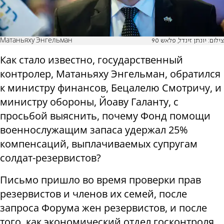
Матаньяху Энгельман
צילום: יונתן זינדל, פלאש 90
Как стало известно, государственный
контролер, Матаньяху Энгельман, обратился
к министру финансов, Бецалелю Смотричу, и
министру обороны, Йоаву Галанту, с
просьбой выяснить, почему Фонд помощи
военнослужащим запаса удержал 25%
компенсаций, выплачиваемых супругам
солдат-резервистов?
Письмо пришло во время проверки прав
резервистов и членов их семей, после
запроса Форума жен резервистов, и после
того, как экономический отдел госконтроля