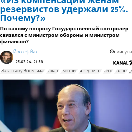
«Из компенсации женам
резервистов удержали 25%.
Почему?»
По какому вопросу Государственный контролер
связался с министром обороны и министром
финансов?
Йоссеф Йак
1 минуты
23.07.24, 21:58
Матаньяху Энгельман
Галант
Смотрич
резервисты
жены
налоги
у