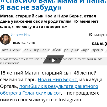
«Спасибо вам, мама и папа.
Я вас не забуду»
Матан, старший сын Ноа и Нира Бернс, отдал
дань уважения своим родителям: «У меня нет
слов, я не могу в это поверить»
Йоссеф Йак
1 минуты
10.07.24, 19:28
Матан Бернс
Ноа и Нир Бернс
гибель
прощание
видео
Израиль
р
בנם של נועה וניר ברנס: "ההורים שלי היו מדהימים, הם נתנו לי את האחריות לשמור
על האחים שלי"
18-летний Матан, старший сын 46-летней
семейной пары
Ноа и Нир Бернс
, из кибуца
Орталь,
погибших в результате ракетного
обстрела Голанских высот
, – попрощался с
ними в своем аккаунте в Instagram.