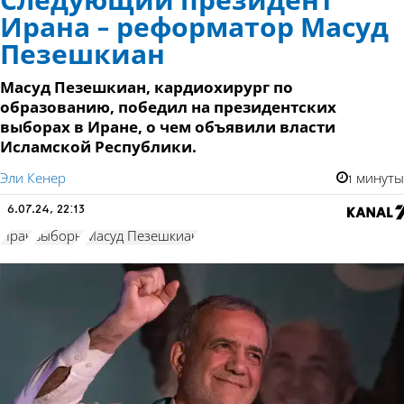
Следующий президент
Ирана - реформатор Масуд
Пезешкиан
Масуд Пезешкиан, кардиохирург по
образованию, победил на президентских
выборах в Иране, о чем объявили власти
Исламской Республики.
Эли Кенер
1 минуты
6.07.24, 22:13
Иран
выборы
Масуд Пезешкиан