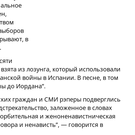
нальное
ен,
ством
 выборов
крывают, в
.
сяти
 взята из лозунга, который использовали
нской войны в Испании. В песне, в том
ны до Иордана”.
ских граждан и СМИ рэперы подверглись
дстрекательство, заложенное в словах
оскорбительная и женоненавистническая
овора и ненависть”, — говорится в