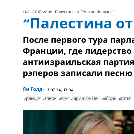
7 КАНАЛ
В мире
“Палестина от Сены до Иордана”
“Палестина от
После первого тура пар
Франции, где лидерство
антиизраильская партия 
рэперов записали песню
Ян Голд
3.07.24, 13:04
Франция
рэперы
песня
Марин Ле Пен
выборы
партия