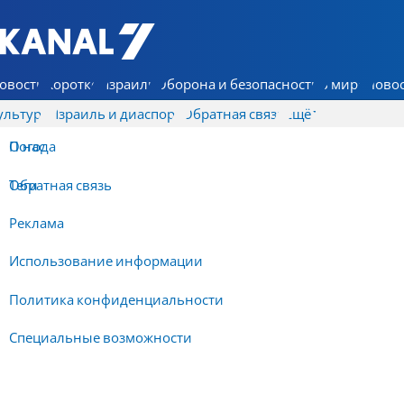
7 КАНАЛ - Аруц Шева
овости
Коротко
Израиль
Оборона и безопасность
В мире
Новос
ультура
Израиль и диаспора
Обратная связь
Ещё
О нас
Погода
Обратная связь
Теги
Реклама
Использование информации
Политика конфиденциальности
Специальные возможности