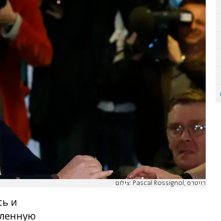
צילום: Pascal Rossignol, רויטרס
сь и
вленную