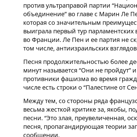
против ультраправой партии “Нацио
объединение” во главе с Марин Ле П
которая со значительным преимуще
выиграла первый тур парламентских
во Франции. Ле Пен и ее партия не с
том числе, антиизраильских взглядов
Песня продолжительностью более де
минут называется “Они не пройдут” и
противники фашизма во время гражда
числе есть строки о “Палестине от Се
Между тем, со стороны ряда француз
весьма жесткой критике за, якобы, по
песни. “Это злая, преувеличенная, 
песня, пропагандирующая теории заг
сообщении.