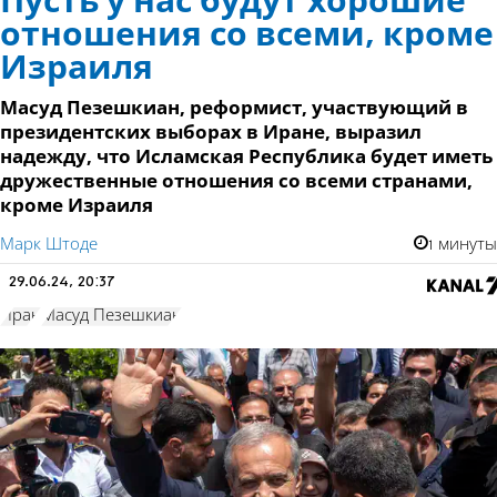
Пусть у нас будут хорошие
отношения со всеми, кроме
Израиля
Масуд Пезешкиан, реформист, участвующий в
президентских выборах в Иране, выразил
надежду, что Исламская Республика будет иметь
дружественные отношения со всеми странами,
кроме Израиля
Марк Штоде
1 минуты
29.06.24, 20:37
Иран
Масуд Пезешкиан