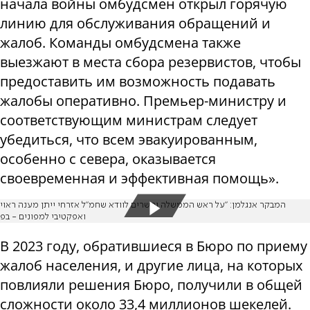
начала войны омбудсмен открыл горячую
линию для обслуживания обращений и
жалоб. Команды омбудсмена также
выезжают в места сбора резервистов, чтобы
предоставить им возможность подавать
жалобы оперативно. Премьер-министру и
соответствующим министрам следует
убедиться, что всем эвакуированным,
особенно с севера, оказывается
своевременная и эффективная помощь».
המבקר אנגלמן: "על ראש הממשלה והשרים לוודא שחמ"ל אזרחי ייתן מענה ראוי
ואפקטיבי למפונים - בפ
В 2023 году, обратившиеся в Бюро по приему
жалоб населения, и другие лица, на которых
повлияли решения Бюро, получили в общей
сложности около 33,4 миллионов шекелей.