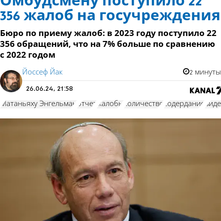
Омбудсмену поступило 22
356 жалоб на госучреждения
Бюро по приему жалоб: в 2023 году поступило 22
356 обращений, что на 7% больше по сравнению
с 2022 годом
Йоссеф Йак
2 минуты
26.06.24, 21:58
Матаньяху Энгельман
отчет
жалобы
количество
содердание
вид